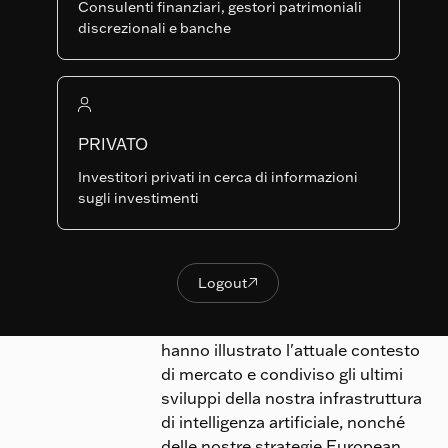
i nostri
Consulenti finanziari, gestori patrimoniali
ultimi
discrezionali e banche
sviluppi
PRIVATO
Investitori privati in cerca di informazioni
Published on
Di recente abbiamo ospitato un
sugli investimenti
June 2, 2026
pranzo di presentazione a Zurigo,
nel corso del quale Peter Stiefel,
Senior Sales, Emmanuel
Hauptmann, CIO & Responsabile
Logout

Logout
delle Azioni Sistematiche, e Hasan
Aslan, Senior Portfolio Manager,
hanno illustrato l'attuale contesto
di mercato e condiviso gli ultimi
sviluppi della nostra infrastruttura
di intelligenza artificiale, nonché
delle nostre strategie European