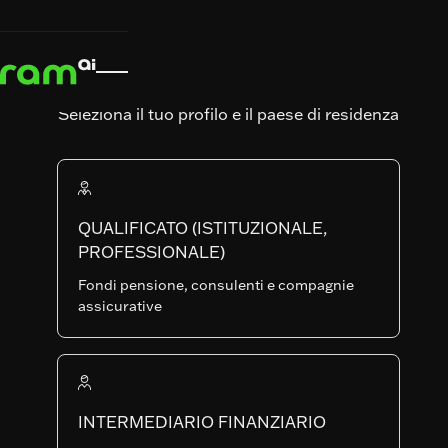
News & Insights
News & Insights
Notizie

Notizie
Pranzo di
presentazione
Seleziona il tuo profilo e il paese di residenza
a Zurigo
– Dalla
ricerca in
QUALIFICATO (ISTITUZIONALE,
PROFESSIONALE)
IA alla
Fondi pensione, consulenti e compagnie
assicurative
resilienza
del
portafoglio:
INTERMEDIARIO FINANZIARIO