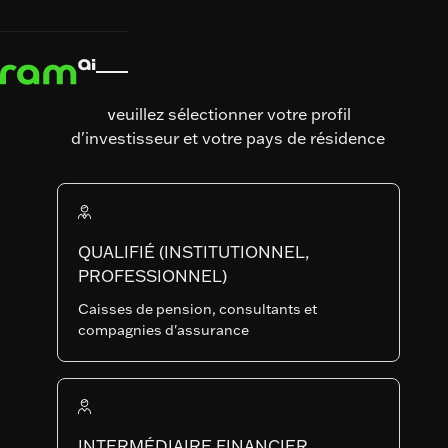
Actualités et informations
Actualités et
Actualités

informations
Actualités
Déjeuner-
Veuillez sélectionner votre profil
présentation
d'investisseur et votre pays de résidence
à Zurich –
De la
recherche
QUALIFIÉ (INSTITUTIONNEL,
PROFESSIONNEL)
en IA à la
Caisses de pension, consultants et
compagnies d'assurance
résilience
des
portefeuilles
INTERMÉDIAIRE FINANCIER