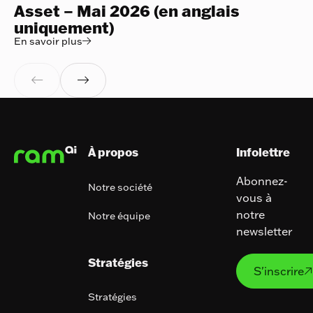
Asset – Mai 2026 (en anglais
uniquement)
En savoir plus
En savoir plus



Pied de page
À propos
Infolettre
Abonnez-
Notre société
vous à
notre
Notre équipe
newsletter
S'ins
Stratégies
S'inscrire

Stratégies