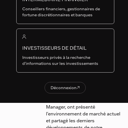
: nos
Conseillers financiers, gestionnaires de
derniers
fortune discrétionnaires et banques
développements
INVESTISSEURS DE DÉTAIL
Investisseurs privés à la recherche
Publié le
Nous avons récemment organisé
d'informations sur les investissements
02.06.2026
un déjeuner-présentation à Zurich
au cours duquel Peter Stiefel,
Senior Sales, Emmanuel
Hauptmann, CIO & Responsable
Déconnexion

Déconnexion
des Actions Systématiques, et
Hasan Aslan, Senior Portfolio
Manager, ont présenté
l'environnement de marché actuel
et partagé les derniers
développements de notre