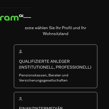
News & Insights
News &
Nachrichten

Insights
Nachrichten
Mittagspräsentation
Bitte wählen Sie Ihr Profil und Ihr
in Zürich
Wohnsitzland
– Von der
KI-
Forschung
QUALIFIZIERTE ANLEGER
(INSTITUTIONELL, PROFESSIONELL)
zur
Pensionskassen, Berater und
Versicherungsgesellschaften
Portfolioresilienz:
unsere
neuesten
FINANZINTERMEDIÄR