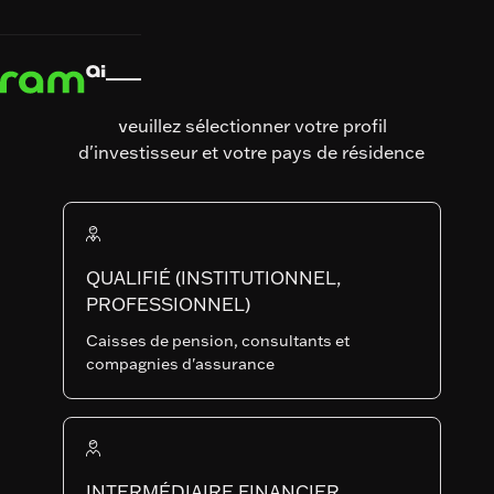
Publications sur
les Fonds
Veuillez sélectionner votre profil
d'investisseur et votre pays de résidence
QUALIFIÉ (INSTITUTIONNEL,
PROFESSIONNEL)
Avis aux Actionnaires
Caisses de pension, consultants et
compagnies d'assurance
RAM (Lux)
25.06.2026
Tactical Funds
II - Paiement
de Dividende
INTERMÉDIAIRE FINANCIER