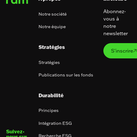
Abonnez-
Notre société
vous à
notre
Notre équipe
newsletter
S'ins
Stratégies
S'inscrire

Stratégies
Publications sur les fonds
Durabilité
Principes
Intégration ESG
Suivez-
Recherche ESG
nous sur