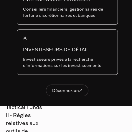
Conseillers financiers, gestionnaires de
fortune discrétionnaires et banques
Avis aux Actionnaires
RAM (Lux)
29.04.2026
Systematic
Fund Notice -
INVESTISSEURS DE DÉTAIL
Paiement de
Investisseurs privés à la recherche
Dividende
d'informations sur les investissements
Avis aux Actionnaires
Déconnexion

Déconnexion
RAM (Lux)
16.04.2026
Tactical Funds
II - Règles
relatives aux
outils de