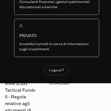
Consulenti finanziari, gestori patrimoniali
discrezionali e banche
Avviso agli azionisti
RAM (Lux)
29.04.2026
Systematic
PRIVATO
Fund Notice -
Investitori privati in cerca di informazioni
Pagamento
sugli investimenti
dei Dividendi
Logout

Logout
Avviso agli azionisti
RAM (Lux)
16.04.2026
Tactical Funds
II - Regole
relative agli
strumenti di