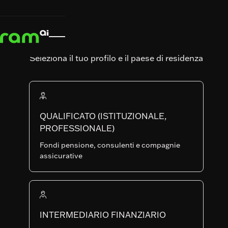
Pubblicazioni
dei Fondi
Seleziona il tuo profilo e il paese di residenza
QUALIFICATO (ISTITUZIONALE,
PROFESSIONALE)
Fondi pensione, consulenti e compagnie
Avviso agli azionisti
assicurative
RAM (Lux)
25.06.2026
Tactical Funds
II - Pagamento
dei Dividendi
INTERMEDIARIO FINANZIARIO