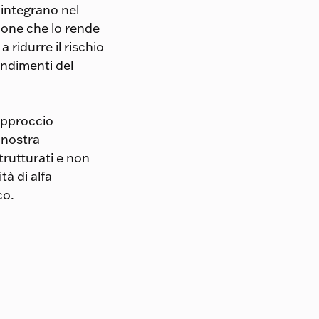
G integrano nel
ione che lo rende
 ridurre il rischio
endimenti del
approccio
a nostra
trutturati e non
tà di alfa
co.