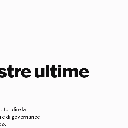
stre ultime
ofondire la
li e di governance
do.