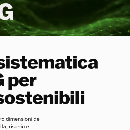
SG
sistematica
G per
sostenibili
ro dimensioni dei
lfa, rischio e