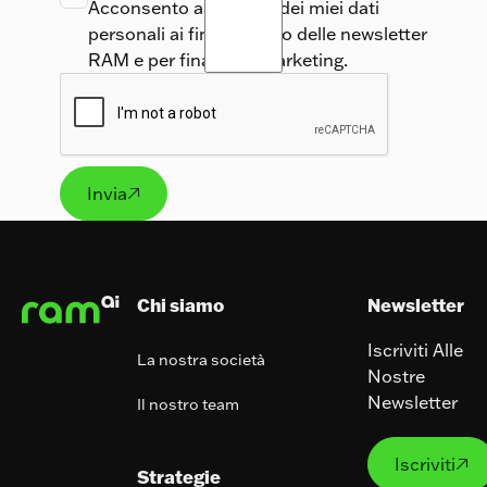
Acconsento all’utilizzo dei miei dati
personali ai fini dell’invio delle newsletter
RAM e per finalità di marketing.
Invia

Invia
Footer
Chi siamo
Newsletter
Iscriviti Alle
La nostra società
Nostre
Newsletter
Il nostro team
Iscrivit
Iscriviti

Strategie