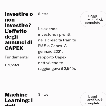
Investire o
Leggi l
Sintesi
Leggi
non
l’articolo

completo
investire?
Le aziende
L'effetto
investono i profitti
degli
nella crescita tramite
annunci di
R&S o Capex. A
CAPEX
gennaio 2021, il
rapporto Capex
Fundamental
netto/vendite
11/1/2021
raggiungeva il 2,54%.
Machine
Leggi l
Sintesi
Leggi
Learning: I
l’articolo

completo
dati