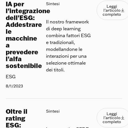
IA per
Leggi l
Sintesi
Leggi
l'integrazione
l’articolo

completo
dell'ESG:
Il nostro framework
Addestrare
di deep learning
le
combina fattori ESG
macchine
e tradizionali,
a
modellandone le
prevedere
interazioni per una
l'alfa
selezione ottimale
sostenibile
dei titoli.
ESG
8/1/2023
Oltre il
Leggi l
Sintesi
Leggi
rating
l’articolo

completo
ESG: