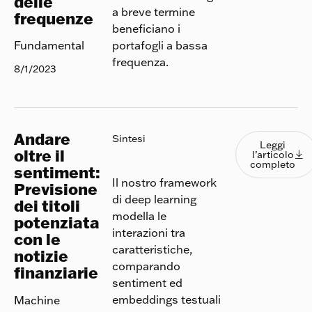
delle
a breve termine
frequenze
beneficiano i
portafogli a bassa
Fundamental
frequenza.
8/1/2023
Andare
Leggi l
Sintesi
Leggi
oltre il
l’articolo

completo
sentiment:
Il nostro framework
Previsione
di deep learning
dei titoli
modella le
potenziata
interazioni tra
con le
caratteristiche,
notizie
comparando
finanziarie
sentiment ed
embeddings testuali
Machine