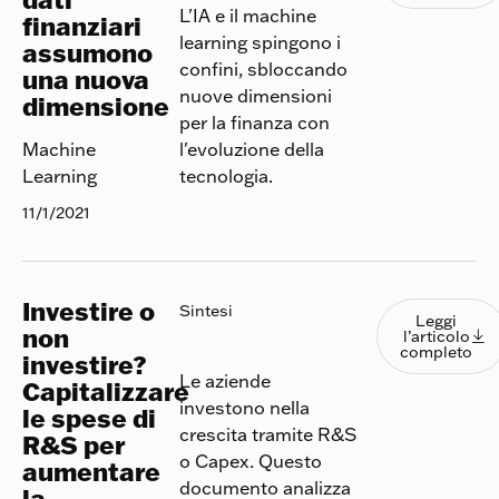
L'IA e il machine
finanziari
learning spingono i
assumono
confini, sbloccando
una nuova
nuove dimensioni
dimensione
per la finanza con
l'evoluzione della
Machine
tecnologia.
Learning
11/1/2021
Investire o
Leggi l
Sintesi
Leggi
non
l’articolo

completo
investire?
Le aziende
Capitalizzare
investono nella
le spese di
crescita tramite R&S
R&S per
o Capex. Questo
aumentare
documento analizza
la