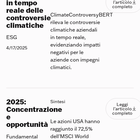
in tempo
l’articolo

completo
reale delle
ClimateControversyBERT
controversie
rileva le controversie
climatiche
climatiche aziendali
in tempo reale,
ESG
evidenziando impatti
4/17/2025
negativi per le
aziende con impegni
climatici.
2025:
Leggi l
Sintesi
Leggi
Concentrazione
l’articolo

completo
e
Le azioni USA hanno
opportunità
raggiunto il 72,5%
dell'MSCI World
Fundamental