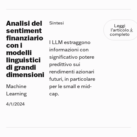
Analisi del
Leggi l
Sintesi
Leggi
sentiment
l’articolo

completo
finanziario
I LLM estraggono
con i
informazioni con
modelli
significativo potere
linguistici
predittivo sui
di grandi
rendimenti azionari
dimensioni
futuri, in particolare
per le small e mid-
Machine
cap.
Learning
4/1/2024