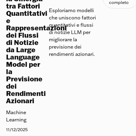
completo
tra Fattori
Esploriamo modelli
Quantitativi
che uniscono fattori
e
quantitativi e flussi
Rappresentazioni
di notizie LLM per
dei Flussi
migliorare la
di Notizie
previsione dei
da Large
rendimenti azionari.
Language
Model per
la
Previsione
dei
Rendimenti
Azionari
Machine
Learning
11/12/2025