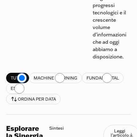
progressi
tecnologici e il
crescente
volume
d'informazioni
che ad oggi
abbiamo a
disposizione.
TUTTO
MACHINE LEARNING
FUNDAMENTAL
ESG
ORDINA PER DATA
Esplorare
Leggi l
Sintesi
Leggi
la Sinergia
l’articolo
