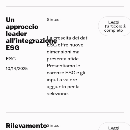
Un
Leggi l
Sintesi
Leggi
approccio
l’articolo

completo
leader
La crescita dei dati
all'integrazione
ESG offre nuove
ESG
dimensioni ma
presenta sfide.
ESG
Presentiamo le
10/14/2025
carenze ESG e gli
input a valore
aggiunto per la
selezione.
Rilevamento
Leggi l
Sintesi
Leggi