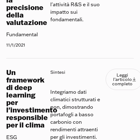
l'attività R&S e il suo
precisione
impatto sui
della
fondamentali.
valutazione
Fundamental
11/1/2021
Un
Leggi l
Sintesi
Leggi
framework
l’articolo

completo
di deep
Integriamo dati
learning
climatici strutturati e
per
non, dimostrando
l'investimento
portafogli a basso
responsible
carbonio con
per il clima
rendimenti attraenti
per gli investimenti.
ESG