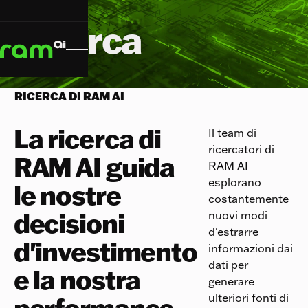
Ricerca
RICERCA DI RAM AI
La ricerca di
Il team di
ricercatori di
RAM AI guida
RAM AI
esplorano
le nostre
costantemente
decisioni
nuovi modi
d'estrarre
d'investimento
informazioni dai
dati per
e la nostra
generare
ulteriori fonti di
performance
.