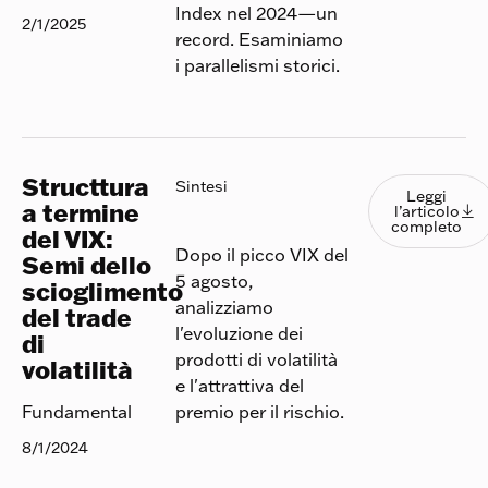
Index nel 2024—un
2/1/2025
record. Esaminiamo
i parallelismi storici.
Structtura
Leggi l
Sintesi
Leggi
a termine
l’articolo

completo
del VIX:
Dopo il picco VIX del
Semi dello
5 agosto,
scioglimento
analizziamo
del trade
l'evoluzione dei
di
prodotti di volatilità
volatilità
e l'attrattiva del
premio per il rischio.
Fundamental
8/1/2024