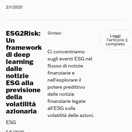
2/1/2021
ESG2Risk:
Leggi l
Sintesi
Leggi
Un
l’articolo

completo
framework
Ci concentriamo
di deep
sugli eventi ESG nel
learning
flusso di notizie
dalle
finanziarie e
notizie
nell'esplorare il
ESG alla
potere predittivo
previsione
delle notizie
della
finanziarie legate
volatilità
all'ESG sulla
azionaria
volatilità delle azioni.
ESG
5/5/2020