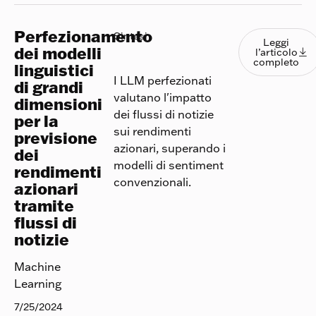
Perfezionamento
Leggi l
Sintesi
Leggi
dei modelli
l’articolo

completo
linguistici
I LLM perfezionati
di grandi
valutano l'impatto
dimensioni
dei flussi di notizie
per la
sui rendimenti
previsione
azionari, superando i
dei
modelli di sentiment
rendimenti
convenzionali.
azionari
tramite
flussi di
notizie
Machine
Learning
7/25/2024