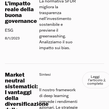
La normativa SFDR
L'impatto
migliora la
reale della
trasparenza
buona
nell'investimento
governance
sostenibile e
previene il
ESG
greenwashing.
8/1/2023
Analizziamo il suo
impatto sui bias.
Market
Leggi l
Sintesi
Leggi
neutral
l’articolo

completo
sistematici:
Il nostro framework
I vantaggi
di deep learning
della
prevede i rendimenti
diversificazione
azionari. Le strategie