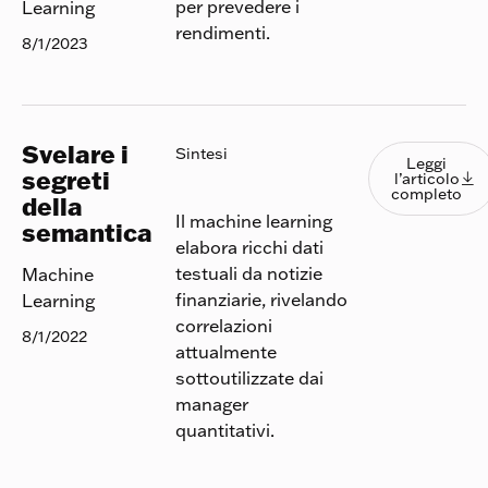
per prevedere i
Learning
rendimenti.
8/1/2023
Svelare i
Leggi l
Sintesi
Leggi
segreti
l’articolo

completo
della
Il machine learning
semantica
elabora ricchi dati
testuali da notizie
Machine
finanziarie, rivelando
Learning
correlazioni
8/1/2022
attualmente
sottoutilizzate dai
manager
quantitativi.