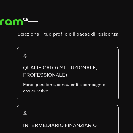
INIZIO
INIZIO
STRATEGIE
STRATEGIE
GLOBAL BOND TOTAL RETURN FUND


GLOBAL BOND TOTAL RETURN FUND
RAM (Lux) Tactical Funds
GLOBAL BOND
Seleziona il tuo profilo e il paese di residenza
TOTAL RETURN
FUND
QUALIFICATO (ISTITUZIONALE,
PROFESSIONALE)
Art. SFDR
Data di lancio del fondo
Fondi pensione, consulenti e compagnie
31.03.2009
assicurative
AUM del Fondo
Numero di posizioni
129'735'307.94
91
INTERMEDIARIO FINANZIARIO