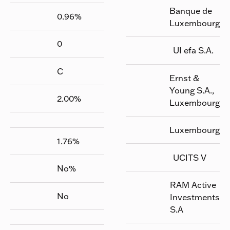
Banque de
0.96
%
Luxembourg
0
UI efa S.A.
C
Ernst &
Young S.A.,
2.00
%
Luxembourg
Luxembourg
1.76
%
UCITS V
No
%
RAM Active
No
Investments
S.A