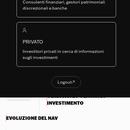
GH-CHF
Consulenti finanziari, gestori patrimoniali
CLASSI
LU0419187132
discrezionali e banche
Last NAV
120.69
Indicatore di rischio sintetico
PRIVATO
Nothing
1
2
3
4
5
6
7
Investitori privati in cerca di informazioni
to
sugli investimenti
display
Rischio inferiore
Rischio più elevato
Ricompensa
Ricompensa
Try
potenzialmente
potenzialmente più
another
inferiore
elevata
Logout

Logout
search
OBIETTIVI E POLITICA DI
INVESTIMENTO
EVOLUZIONE DEL NAV