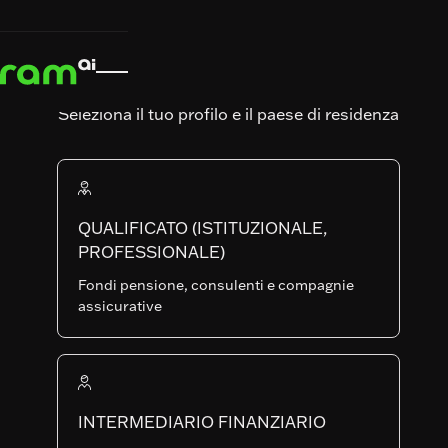
INIZIO
INIZIO
STRATEGIE
STRATEGIE
GLOBAL EQUITY INCOME


GLOBAL EQUITY INCOME
RAM (Lux) Systematic Funds
GLOBAL EQUITY
Seleziona il tuo profilo e il paese di residenza
INCOME
QUALIFICATO (ISTITUZIONALE,
Art. SFDR
Data di lancio del fondo
PROFESSIONALE)
02.05.2014
Fondi pensione, consulenti e compagnie
AUM del Fondo
Numero di posizioni
assicurative
65'573'577.19
316
BP-USD
CLASSI
LU1048875972
INTERMEDIARIO FINANZIARIO