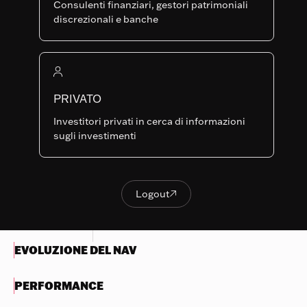
Consulenti finanziari, gestori patrimoniali
Last NAV
discrezionali e banche
228.08
Indicatore di rischio sintetico
Nothing
1
2
3
4
5
6
7
to
PRIVATO
display
Rischio inferiore
Rischio più elevato
Investitori privati in cerca di informazioni
Ricompensa
Ricompensa
sugli investimenti
Try
potenzialmente
potenzialmente più
another
inferiore
elevata
search
Logout

OBIETTIVI E POLITICA DI
Logout
INVESTIMENTO
EVOLUZIONE DEL NAV
PERFORMANCE