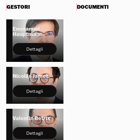
GESTORI
DOCUMENTI
Emmanuel
Hauptmann
Dettagli
Nicolas Jamet
Dettagli
Valentin Betrix
Dettagli