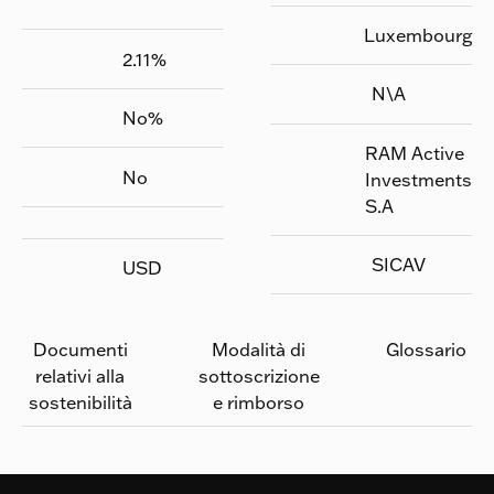
Luxembourg
2.11
%
N\A
No
%
RAM Active
No
Investments
S.A
SICAV
USD
Documenti
Modalità di
Glossario
relativi alla
sottoscrizione
sostenibilità
e rimborso
Footer