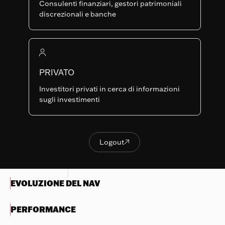
Consulenti finanziari, gestori patrimoniali
Last NAV
discrezionali e banche
844.98
Indicatore di rischio sintetico
Nothing
1
2
3
4
5
6
7
to
PRIVATO
display
Rischio inferiore
Rischio più elevato
Investitori privati in cerca di informazioni
Ricompensa
Ricompensa
sugli investimenti
Try
potenzialmente
potenzialmente più
another
inferiore
elevata
search
Logout

OBIETTIVI E POLITICA DI
Logout
INVESTIMENTO
EVOLUZIONE DEL NAV
PERFORMANCE