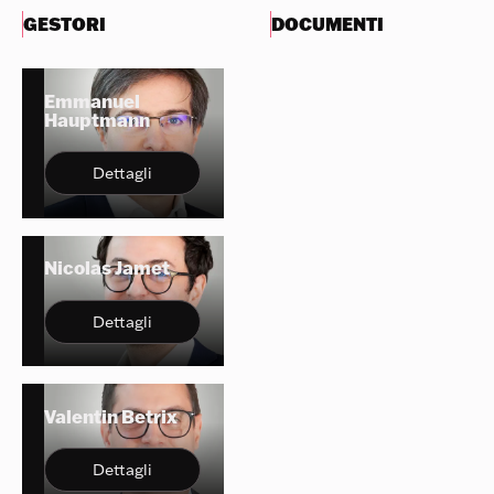
GESTORI
DOCUMENTI
Emmanuel
Hauptmann
Dettagli
Nicolas Jamet
Dettagli
Valentin Betrix
Dettagli