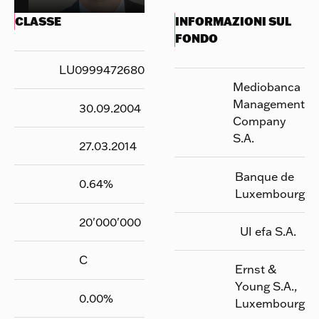
CLASSE
INFORMAZIONI SUL
FONDO
LU0999472680
Mediobanca
Management
30.09.2004
Company
S.A.
27.03.2014
Banque de
0.64
%
Luxembourg
20'000'000
UI efa S.A.
C
Ernst &
Young S.A.,
0.00
%
Luxembourg