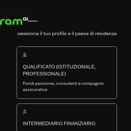
INIZIO
INIZIO
STRATEGIE
STRATEGIE
EUROPEAN EQUITIES


EUROPEAN EQUITIES
RAM (Lux) Systematic Funds
EUROPEAN
Seleziona il tuo profilo e il paese di residenza
EQUITIES
QUALIFICATO (ISTITUZIONALE,
Art. SFDR
Data di lancio del fondo
PROFESSIONALE)
30.09.2004
Fondi pensione, consulenti e compagnie
AUM del Fondo
Numero di posizioni
assicurative
93'116'765.99
360
PI-EUR
CLASSI
LU0999472680
INTERMEDIARIO FINANZIARIO