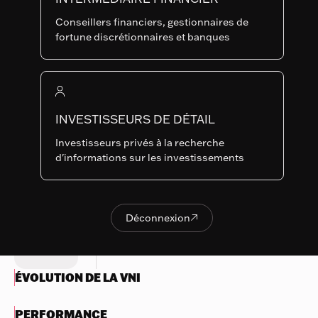
CLASSES
Conseillers financiers, gestionnaires de
Dernière NAV
fortune discrétionnaires et banques
124.77
Indicateur de risque récapitulatif
1
2
3
4
5
6
7
Rien
INVESTISSEURS DE DÉTAIL
à
Risque réduit
Risque plus élevé
Investisseurs privés à la recherche
afficher
Récompense
Récompense
d'informations sur les investissements
potentiellement
potentiellement plus
Essayez
inférieure
élevée
une
autre
Déconnexion

OBJECTIFS ET POLITIQUE
Déconnexion
recherche
D'INVESTISSEMENT
ÉVOLUTION DE LA VNI
PERFORMANCE