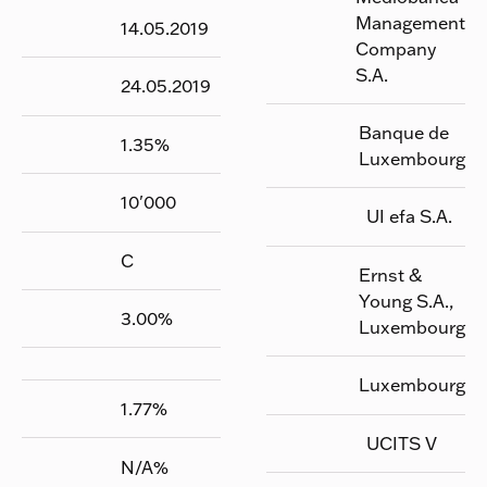
Management
14.05.2019
Company
S.A.
24.05.2019
Banque de
1.35
%
Luxembourg
10'000
UI efa S.A.
C
Ernst &
Young S.A.,
3.00
%
Luxembourg
Luxembourg
1.77
%
UCITS V
N/A
%