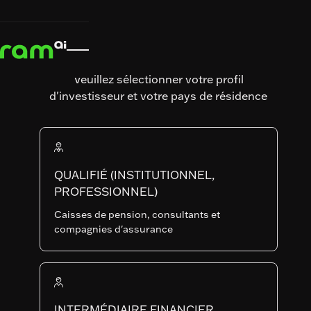
ACCUEIL
ACCUEIL
STRATÉGIES
STRATÉGIES
STRATA CREDIT FUND


STRATA CREDIT FUND
RAM (Lux) Tactical Funds Ii
STRATA CREDIT
Veuillez sélectionner votre profil
d'investisseur et votre pays de résidence
FUND
Art. SFDR
Date de lancement du
QUALIFIÉ (INSTITUTIONNEL,
fonds
PROFESSIONNEL)
14.05.2019
Caisses de pension, consultants et
AUM du fonds
Nombre de titres
compagnies d'assurance
410'551'541.5
182
W-EUR
SHARE
LU1808848748
INTERMÉDIAIRE FINANCIER