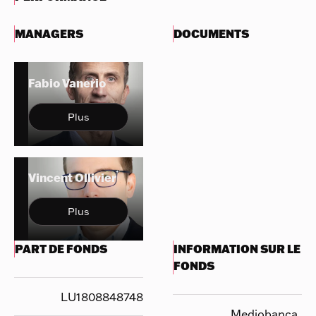
MANAGERS
DOCUMENTS
Fabio Vanerio
Plus
Vincent Ollivier
Plus
PART DE FONDS
INFORMATION SUR LE
FONDS
LU1808848748
Mediobanca