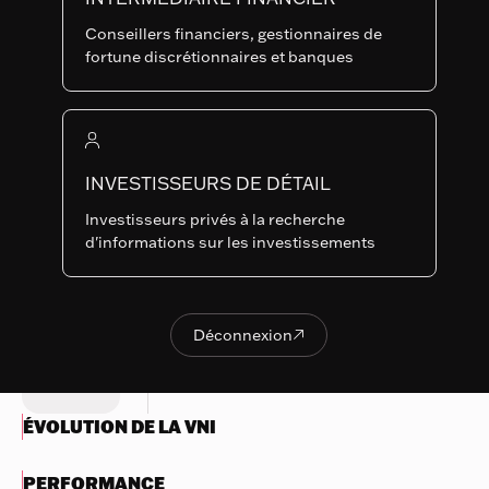
CLASSES
Conseillers financiers, gestionnaires de
Dernière NAV
fortune discrétionnaires et banques
117.27
Indicateur de risque récapitulatif
1
2
3
4
5
6
7
Rien
INVESTISSEURS DE DÉTAIL
à
Risque réduit
Risque plus élevé
Investisseurs privés à la recherche
afficher
Récompense
Récompense
d'informations sur les investissements
potentiellement
potentiellement plus
Essayez
inférieure
élevée
une
autre
Déconnexion

OBJECTIFS ET POLITIQUE
Déconnexion
recherche
D'INVESTISSEMENT
ÉVOLUTION DE LA VNI
PERFORMANCE