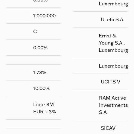
Luxembourg
1'000'000
UI efa S.A.
C
Ernst &
Young S.A.,
0.00
%
Luxembourg
Luxembourg
1.78
%
UCITS V
10.00
%
RAM Active
Libor 3M
Investments
EUR + 3%
S.A
SICAV