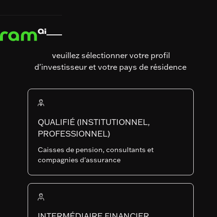
ACCUEIL
ACCUEIL
STRATÉGIES
STRATÉGIES
GLOBAL MULTI-ASSET


GLOBAL MULTI-ASSET
RAM (Lux) Systematic Funds
GLOBAL MULTI-
Veuillez sélectionner votre profil
d'investisseur et votre pays de résidence
ASSET
Art. SFDR
Date de lancement du
QUALIFIÉ (INSTITUTIONNEL,
fonds
PROFESSIONNEL)
18.12.2017
Caisses de pension, consultants et
AUM du fonds
Nombre de titres
compagnies d'assurance
44'638'907.66
0
IP-EUR
SHARE
LU1739554647
INTERMÉDIAIRE FINANCIER