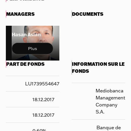
MANAGERS
DOCUMENTS
Hasan Aslan
Plus
PART DE FONDS
INFORMATION SUR LE
FONDS
LU1739554647
Mediobanca
Management
18.12.2017
Company
S.A.
18.12.2017
Banque de
0.60
%