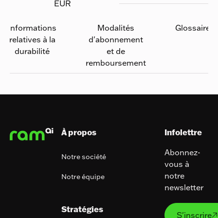
EUR
Informations
Modalités
Glossaire
relatives à la
d'abonnement
durabilité
et de
remboursement
Pied de page
À propos
Infolettre
Abonnez-
Notre société
vous à
notre
Notre équipe
newsletter
S'ins
Stratégies
S'inscrire
