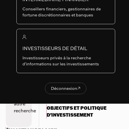
Conseillers financiers, gestionnaires de
B-USD
SHARE
fortune discrétionnaires et banques
LU0419186241
CLASSES
Dernière NAV
192.75
Indicateur de risque récapitulatif
INVESTISSEURS DE DÉTAIL
Investisseurs privés à la recherche
1
2
3
4
5
6
7
Rien
d'informations sur les investissements
à
Risque réduit
Risque plus élevé
afficher
Récompense
Récompense
potentiellement
potentiellement plus
Déconnexion

Essayez
inférieure
élevée
Déconnexion
une
autre
OBJECTIFS ET POLITIQUE
recherche
D'INVESTISSEMENT