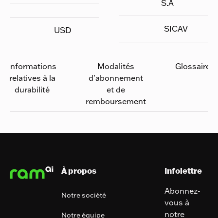
S.A
SICAV
USD
Informations
Modalités
Glossaire
relatives à la
d'abonnement
durabilité
et de
remboursement
Pied de page
À propos
Infolettre
Abonnez-
Notre société
vous à
notre
Notre équipe