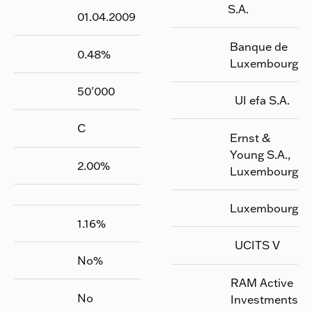
S.A.
01.04.2009
Banque de
0.48
%
Luxembourg
50'000
UI efa S.A.
C
Ernst &
Young S.A.,
2.00
%
Luxembourg
Luxembourg
1.16
%
UCITS V
No
%
RAM Active
No
Investments