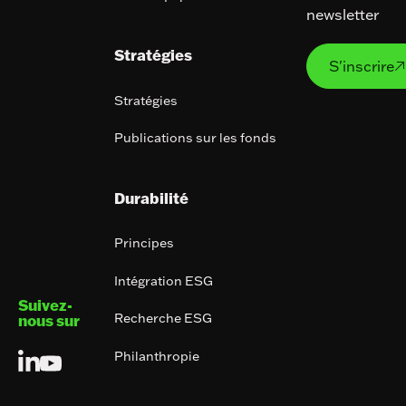
newsletter
S'ins
Stratégies
S'inscrire

Stratégies
Publications sur les fonds
Durabilité
Principes
Intégration ESG
Suivez-
Recherche ESG
nous sur
Philanthropie