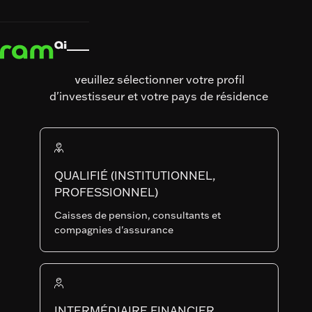
GLOBAL BOND TOTAL RETURN
ACCUEIL
ACCUEIL
STRATÉGIES
STRATÉGIES


GLOBAL BOND TOTAL RETURN FUND
FUND
RAM (Lux) Tactical Funds
Veuillez sélectionner votre profil
GLOBAL BOND
d'investisseur et votre pays de résidence
TOTAL RETURN
FUND
QUALIFIÉ (INSTITUTIONNEL,
PROFESSIONNEL)
Art. SFDR
Date de lancement du
Caisses de pension, consultants et
fonds
compagnies d'assurance
31.03.2009
AUM du fonds
Nombre de titres
128'957'862.3
91
INTERMÉDIAIRE FINANCIER